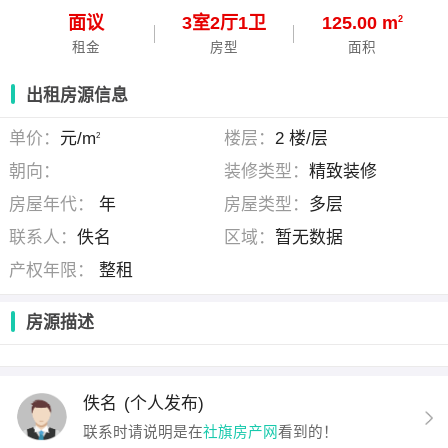
面议
3
室
2
厅
1
卫
125.00 m
2
租金
房型
面积
出租房源信息
单价：
元/m
楼层：
2 楼/层
2
朝向：
装修类型：
精致装修
房屋年代：
年
房屋类型：
多层
联系人：
佚名
区域：
暂无数据
产权年限：
整租
房源描述
佚名
(个人发布)
联系时请说明是在
社旗房产网
看到的！