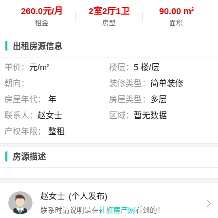
260.0元/月
2
室
2
厅
1
卫
90.00 m
2
租金
房型
面积
出租房源信息
单价：
元/m
楼层：
5 楼/层
2
朝向：
装修类型：
简单装修
房屋年代：
年
房屋类型：
多层
联系人：
赵女士
区域：
暂无数据
产权年限：
整租
房源描述
赵女士
(个人发布)
联系时请说明是在
社旗房产网
看到的！